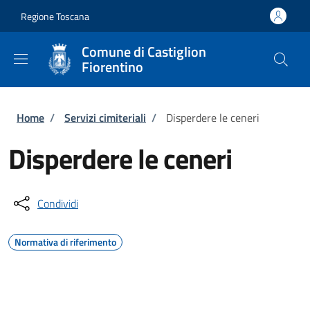
Salta al contenuto principale
Skip to footer content
Regione Toscana
Comune di Castiglion
Fiorentino
Briciole di pane
Home
/
Servizi cimiteriali
/
Disperdere le ceneri
Disperdere le ceneri
Condividi
Normativa di riferimento