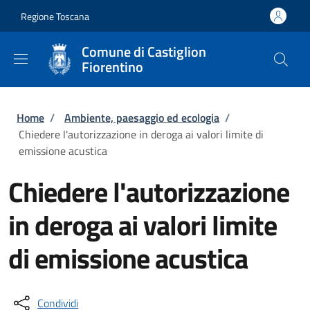
Salta al contenuto principale
Skip to footer content
Regione Toscana
Comune di Castiglion
Fiorentino
Briciole di pane
Home
/
Ambiente, paesaggio ed ecologia
/
Chiedere l'autorizzazione in deroga ai valori limite di
emissione acustica
Chiedere l'autorizzazione
in deroga ai valori limite
di emissione acustica
Condividi