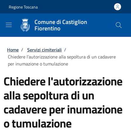
Salta al contenuto principale
Skip to footer content
Regione Toscana
Comune di Castiglion
Fiorentino
Briciole di pane
Home
/
Servizi cimiteriali
/
Chiedere l'autorizzazione alla sepoltura di un cadavere
per inumazione o tumulazione
Chiedere l'autorizzazione
alla sepoltura di un
cadavere per inumazione
o tumulazione