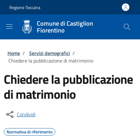
Salta al contenuto principale
Skip to footer content
Regione Toscana
Comune di Castiglion
Fiorentino
Briciole di pane
Home
/
Servizi demografici
/
Chiedere la pubblicazione di matrimonio
Chiedere la pubblicazione
di matrimonio
Condividi
Normativa di riferimento