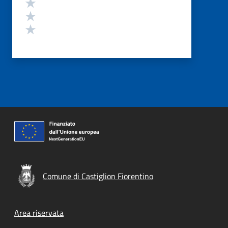
Valuta 3 stelle su 5
Valuta 2 stelle su 5
Valuta 1 stelle su 5
Comune di Castiglion Fiorentino
Footer menu
Area riservata