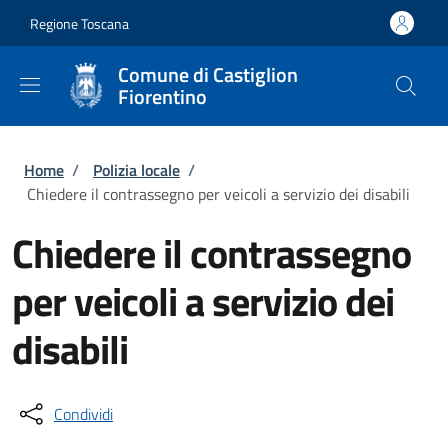
Salta al contenuto principale
Skip to footer content
Regione Toscana
Comune di Castiglion
Fiorentino
Briciole di pane
Home
/
Polizia locale
/
Chiedere il contrassegno per veicoli a servizio dei disabili
Chiedere il contrassegno
per veicoli a servizio dei
disabili
Condividi