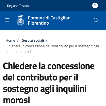
Salta al contenuto principale
Skip to footer content
Regione Toscana
Comune di Castiglion
Fiorentino
Briciole di pane
Home
/
Servizi sociali
/
Chiedere la concessione del contributo per il sostegno agli
inquilini morosi
Chiedere la concessione
del contributo per il
sostegno agli inquilini
morosi