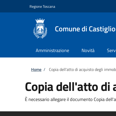
Salta al contenuto principale
Skip to footer content
Regione Toscana
Comune di Castiglio
Amministrazione
Novità
Serv
Briciole di pane
Home
/
Copia dell'atto di acquisto degli immobi
Copia dell'atto di
È necessario allegare il documento Copia dell'at