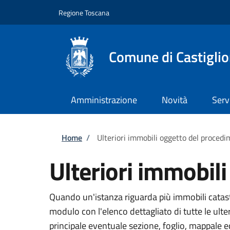
Salta al contenuto principale
Skip to footer content
Regione Toscana
Comune di Castiglio
Amministrazione
Novità
Serv
Briciole di pane
Home
/
Ulteriori immobili oggetto del proced
Ulteriori immobil
Quando un'istanza riguarda più immobili catasta
modulo con l'elenco dettagliato di tutte le ult
principale eventuale sezione, foglio, mappale 