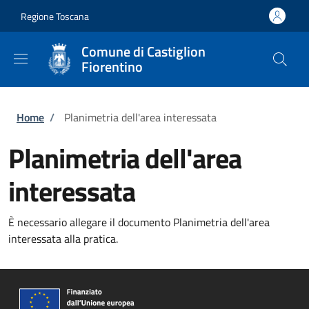
Salta al contenuto principale
Skip to footer content
Regione Toscana
Comune di Castiglion
Fiorentino
Briciole di pane
Home
/
Planimetria dell'area interessata
Planimetria dell'area
interessata
È necessario allegare il documento Planimetria dell'area
interessata alla pratica.