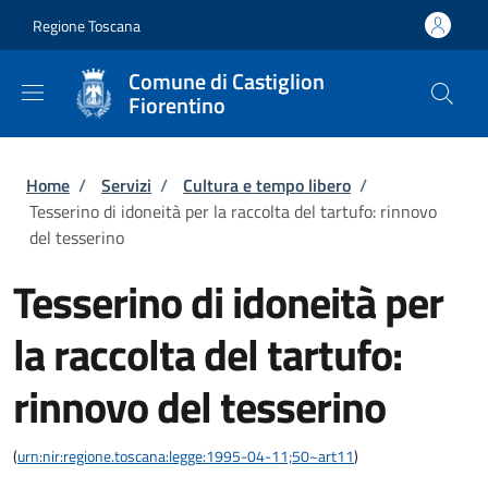
Salta al contenuto principale
Skip to footer content
Regione Toscana
Comune di Castiglion
Fiorentino
Briciole di pane
Home
/
Servizi
/
Cultura e tempo libero
/
Tesserino di idoneità per la raccolta del tartufo: rinnovo
del tesserino
Tesserino di idoneità per
la raccolta del tartufo:
rinnovo del tesserino
(
urn:nir:regione.toscana:legge:1995-04-11;50~art11
)