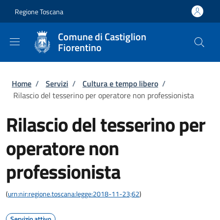
Salta al contenuto principale
Skip to footer content
Regione Toscana
Comune di Castiglion
Fiorentino
Briciole di pane
Home
/
Servizi
/
Cultura e tempo libero
/
Rilascio del tesserino per operatore non professionista
Rilascio del tesserino per
operatore non
professionista
(
urn:nir:regione.toscana:legge:2018-11-23;62
)
Servizio attivo