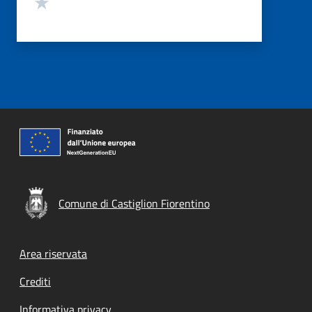
Valuta 1 stelle su 5
Comune di Castiglion Fiorentino
Footer menu
Area riservata
Crediti
Informativa privacy