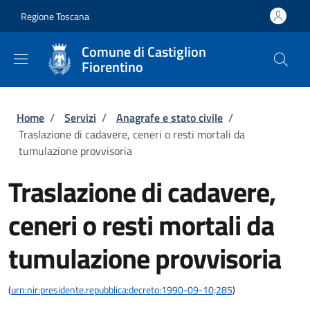
Salta al contenuto principale
Skip to footer content
Regione Toscana
Comune di Castiglion
Fiorentino
Briciole di pane
Home
/
Servizi
/
Anagrafe e stato civile
/
Traslazione di cadavere, ceneri o resti mortali da
tumulazione provvisoria
Traslazione di cadavere,
ceneri o resti mortali da
tumulazione provvisoria
(
urn:nir:presidente.repubblica:decreto:1990-09-10;285
)