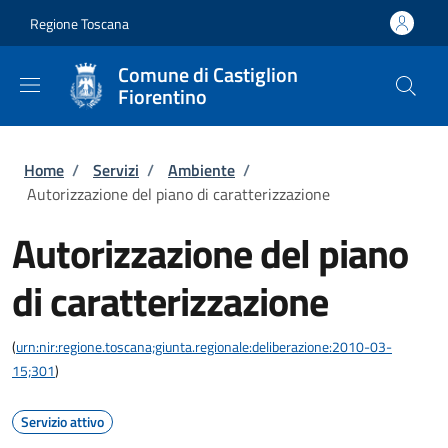
Salta al contenuto principale
Skip to footer content
Regione Toscana
Comune di Castiglion
Fiorentino
Briciole di pane
Home
/
Servizi
/
Ambiente
/
Autorizzazione del piano di caratterizzazione
Autorizzazione del piano
di caratterizzazione
(
urn:nir:regione.toscana;giunta.regionale:deliberazione:2010-03-
15;301
)
Servizio attivo