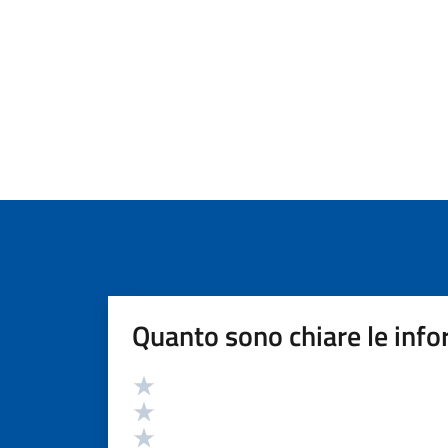
Quanto sono chiare le info
Valutazione
Valuta 5 stelle su 5
Valuta 4 stelle su 5
Valuta 3 stelle su 5