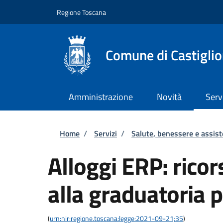
Salta al contenuto principale
Skip to footer content
Regione Toscana
Comune di Castiglio
Amministrazione
Novità
Serv
Briciole di pane
Home
/
Servizi
/
Salute, benessere e assis
Alloggi ERP: ricor
alla graduatoria p
(
urn:nir:regione.toscana:legge:2021-09-21;35
)