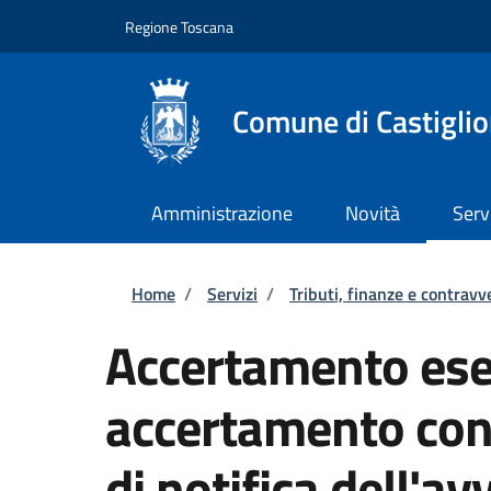
Salta al contenuto principale
Skip to footer content
Regione Toscana
Comune di Castiglio
Amministrazione
Novità
Serv
Briciole di pane
Home
/
Servizi
/
Tributi, finanze e contravv
Accertamento ese
accertamento con
di notifica dell'av