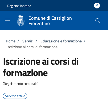
Salta al contenuto principale
Skip to footer content
Regione Toscana
Comune di Castiglion
Fiorentino
Briciole di pane
Home
/
Servizi
/
Educazione e formazione
/
Iscrizione ai corsi di formazione
Iscrizione ai corsi di
formazione
(Regolamento comunale)
Servizio attivo