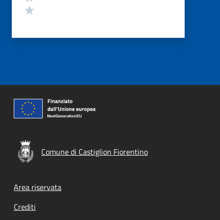
Valuta 1 stelle su 5
Comune di Castiglion Fiorentino
Footer menu
Area riservata
Crediti