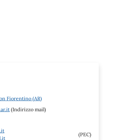
on Fiorentino (AR)
ar.it
(Indirizzo mail)
it
(PEC)
.it