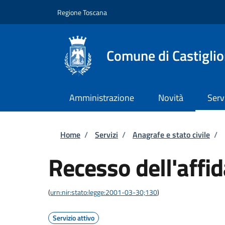
Salta al contenuto principale
Skip to footer content
Regione Toscana
Comune di Castiglio
Amministrazione
Novità
Serv
Briciole di pane
Home
/
Servizi
/
Anagrafe e stato civile
/
Recesso dell'affi
(
urn:nir:stato:legge:2001-03-30;130
)
Servizio attivo