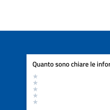
Quanto sono chiare le info
Valutazione
Valuta 5 stelle su 5
Valuta 4 stelle su 5
Valuta 3 stelle su 5
Valuta 2 stelle su 5
Valuta 1 stelle su 5