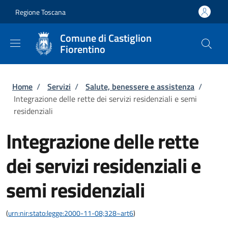
Salta al contenuto principale
Skip to footer content
Regione Toscana
Comune di Castiglion
Fiorentino
Briciole di pane
Home
/
Servizi
/
Salute, benessere e assistenza
/
Integrazione delle rette dei servizi residenziali e semi
residenziali
Integrazione delle rette
dei servizi residenziali e
semi residenziali
(
urn:nir:stato:legge:2000-11-08;328~art6
)