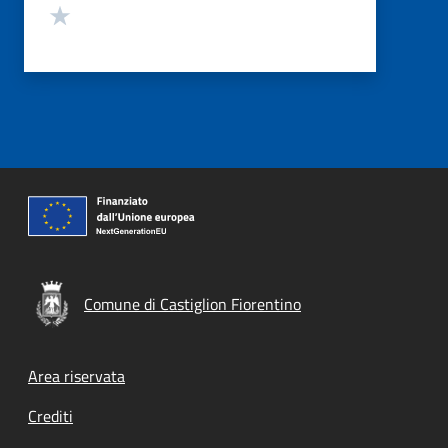
Valuta 1 stelle su 5
Comune di Castiglion Fiorentino
Footer menu
Area riservata
Crediti