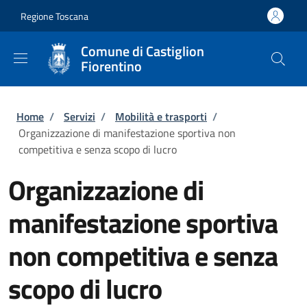
Salta al contenuto principale
Skip to footer content
Regione Toscana
Comune di Castiglion
Fiorentino
Briciole di pane
Home
/
Servizi
/
Mobilità e trasporti
/
Organizzazione di manifestazione sportiva non
competitiva e senza scopo di lucro
Organizzazione di
manifestazione sportiva
non competitiva e senza
scopo di lucro