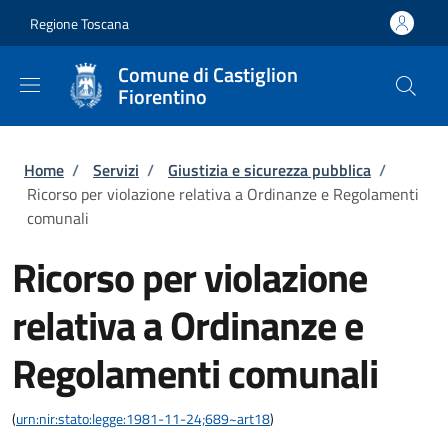
Salta al contenuto principale
Skip to footer content
Regione Toscana
Comune di Castiglion
Fiorentino
Briciole di pane
Home
/
Servizi
/
Giustizia e sicurezza pubblica
/
Ricorso per violazione relativa a Ordinanze e Regolamenti
comunali
Ricorso per violazione
relativa a Ordinanze e
Regolamenti comunali
(
urn:nir:stato:legge:1981-11-24;689~art18
)