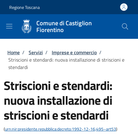
Salta al contenuto principale
Skip to footer content
Regione Toscana
Comune di Castiglion
Fiorentino
Briciole di pane
Home
/
Servizi
/
Imprese e commercio
/
Striscioni e stendardi: nuova installazione di striscioni e
stendardi
Striscioni e stendardi:
nuova installazione di
striscioni e stendardi
(
urn:nir:presidente.repubblica:decreto:1992-12-16;495~art53
)