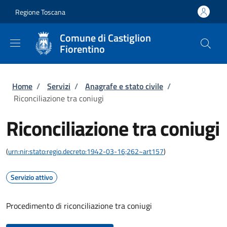
Salta al contenuto principale
Skip to footer content
Regione Toscana
Comune di Castiglion
Fiorentino
Briciole di pane
Home
/
Servizi
/
Anagrafe e stato civile
/
Riconciliazione tra coniugi
Riconciliazione tra coniugi
(
urn:nir:stato:regio.decreto:1942-03-16;262~art157
)
Servizio attivo
Procedimento di riconciliazione tra coniugi