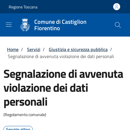
Salta al contenuto principale
Skip to footer content
Regione Toscana
Comune di Castiglion
Fiorentino
Briciole di pane
Home
/
Servizi
/
Giustizia e sicurezza pubblica
/
Segnalazione di avvenuta violazione dei dati personali
Segnalazione di avvenuta
violazione dei dati
personali
(Regolamento comunale)
Servizio attivo