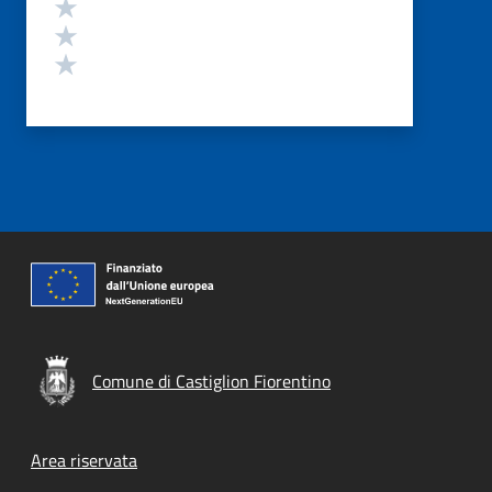
Valuta 3 stelle su 5
Valuta 2 stelle su 5
Valuta 1 stelle su 5
Comune di Castiglion Fiorentino
Footer menu
Area riservata