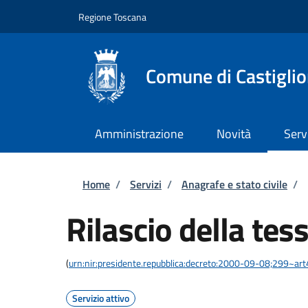
Salta al contenuto principale
Skip to footer content
Regione Toscana
Comune di Castiglio
Amministrazione
Novità
Serv
Briciole di pane
Home
/
Servizi
/
Anagrafe e stato civile
/
Rilascio della tes
(
urn:nir:presidente.repubblica:decreto:2000-09-08;299~art
Servizio attivo