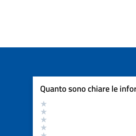
Quanto sono chiare le info
Valutazione
Valuta 5 stelle su 5
Valuta 4 stelle su 5
Valuta 3 stelle su 5
Valuta 2 stelle su 5
Valuta 1 stelle su 5