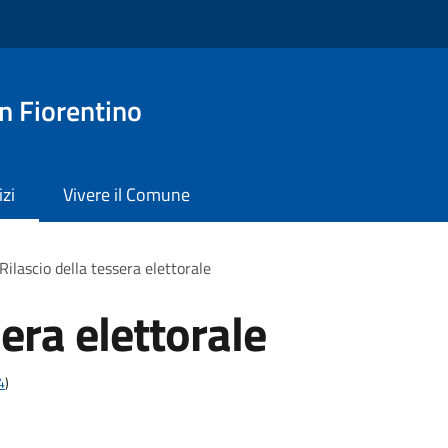
n Fiorentino
izi
Vivere il Comune
Rilascio della tessera elettorale
sera elettorale
4
)