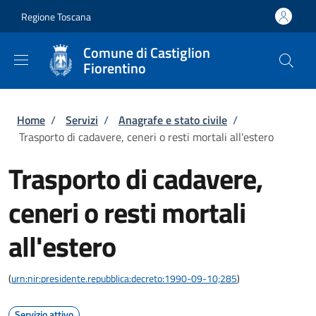
Salta al contenuto principale
Skip to footer content
Regione Toscana
Comune di Castiglion
Fiorentino
Briciole di pane
Home
/
Servizi
/
Anagrafe e stato civile
/
Trasporto di cadavere, ceneri o resti mortali all'estero
Trasporto di cadavere,
ceneri o resti mortali
all'estero
(
urn:nir:presidente.repubblica:decreto:1990-09-10;285
)
Servizio attivo