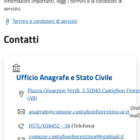
informazioni importanti, leggi i termini e le condizioni di
servizio.
Termini e condizioni di servizio
Contatti
Ufficio Anagrafe e Stato Civile
Piazza Giuseppe Verdi, 5 52043 Castiglion Fiore
(AR)
(Ind
anagrafe@comune.castiglionfiorentino.ar.it
mail
0575/656452 - 56
(Telefono)
comune.castiglionfiorentino@legalmail.it