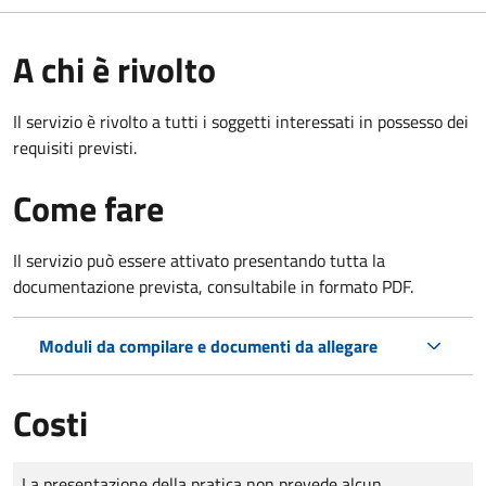
A chi è rivolto
Il servizio è rivolto a tutti i soggetti interessati in possesso dei
requisiti previsti.
Come fare
Il servizio può essere attivato presentando tutta la
documentazione prevista, consultabile in formato PDF.
Moduli da compilare e documenti da allegare
Costi
Tipo di pagamento
Importo
La presentazione della pratica non prevede alcun