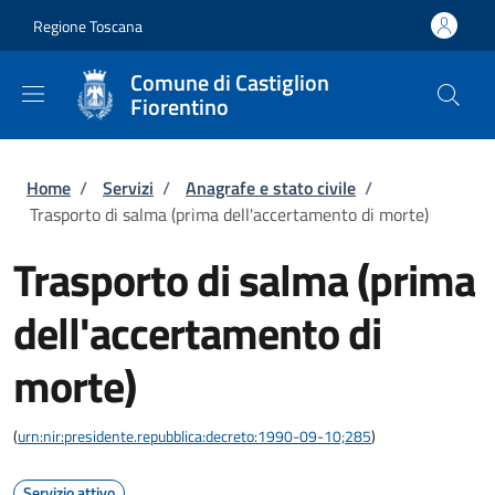
Salta al contenuto principale
Skip to footer content
Regione Toscana
Comune di Castiglion
Fiorentino
Briciole di pane
Home
/
Servizi
/
Anagrafe e stato civile
/
Trasporto di salma (prima dell'accertamento di morte)
Trasporto di salma (prima
dell'accertamento di
morte)
(
urn:nir:presidente.repubblica:decreto:1990-09-10;285
)
Servizio attivo