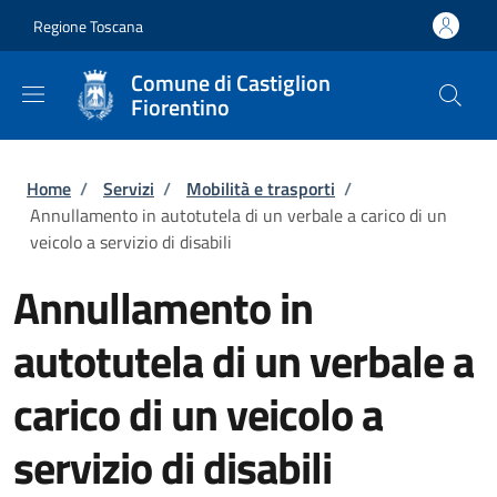
Salta al contenuto principale
Skip to footer content
Regione Toscana
Comune di Castiglion
Fiorentino
Briciole di pane
Home
/
Servizi
/
Mobilità e trasporti
/
Annullamento in autotutela di un verbale a carico di un
veicolo a servizio di disabili
Annullamento in
autotutela di un verbale a
carico di un veicolo a
servizio di disabili