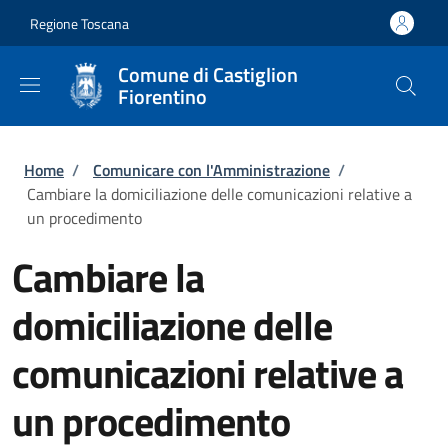
Salta al contenuto principale
Skip to footer content
Regione Toscana
Comune di Castiglion
Fiorentino
Briciole di pane
Home
/
Comunicare con l'Amministrazione
/
Cambiare la domiciliazione delle comunicazioni relative a
un procedimento
Cambiare la
domiciliazione delle
comunicazioni relative a
un procedimento