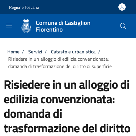
Salta al contenuto principale
Skip to footer content
Regione Toscana
Comune di Castiglion
Fiorentino
Briciole di pane
Home
/
Servizi
/
Catasto e urbanistica
/
Risiedere in un alloggio di edilizia convenzionata:
domanda di trasformazione del diritto di superficie
Risiedere in un alloggio di
edilizia convenzionata:
domanda di
trasformazione del diritto